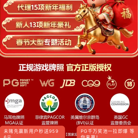
未赌先赢新用户秒送959
PG千万奖池一拉即爆 等
6元
你来赢！